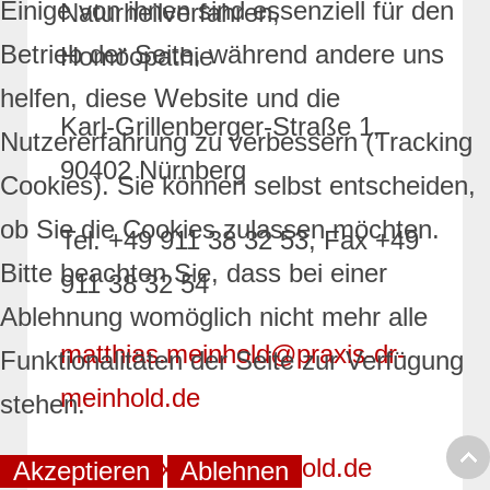
Einige von ihnen sind essenziell für den
Naturheilverfahren,
Betrieb der Seite, während andere uns
Homöopathie
helfen, diese Website und die
Karl-Grillenberger-Straße 1,
Nutzererfahrung zu verbessern (Tracking
90402 Nürnberg
Cookies). Sie können selbst entscheiden,
ob Sie die Cookies zulassen möchten.
Tel. +49 911 38 32 53, Fax +49
Bitte beachten Sie, dass bei einer
911 38 32 54
Ablehnung womöglich nicht mehr alle
matthias.meinhold@praxis-dr-
Funktionalitäten der Seite zur Verfügung
meinhold.de
stehen.
www.praxis-dr-meinhold.de
Akzeptieren
Ablehnen