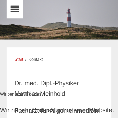
Start
Kontakt
Dr. med. Dipl.-Physiker
Matthias Meinhold
Wir benutzen Cookies
Wir nutzen Cookies auf unserer Website.
Facharzt für Allgemeinmedizin,